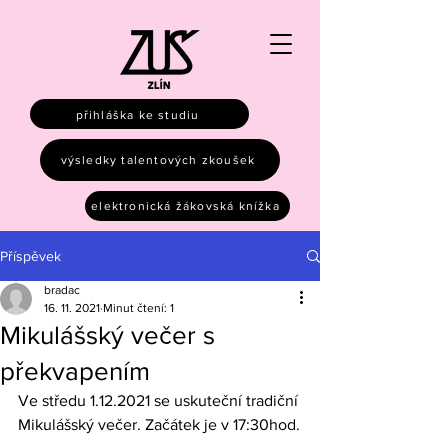
přihláška ke studiu
výsledky talentových zkoušek
elektronická žákovská knížka
Příspěvek
bradac
16. 11. 2021
Minut čtení: 1
Mikulášský večer s
překvapením
Ve středu 1.12.2021 se uskuteční tradiční 
Mikulášský večer. Začátek je v 17:30hod.