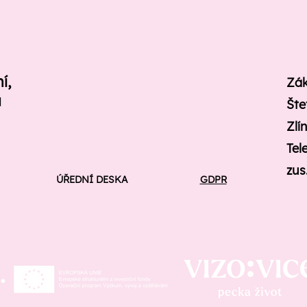
ní,
Zák
u
Šte
Zlí
Tel
zus
ÚŘEDNÍ DESKA
GDPR