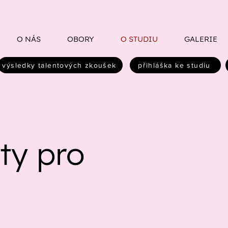
O NÁS
OBORY
O STUDIU
GALERIE
výsledky talentových zkoušek
přihláška ke studiu
y pro