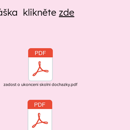
láška klikněte
zde
zadost o ukonceni skolni dochazky.pdf