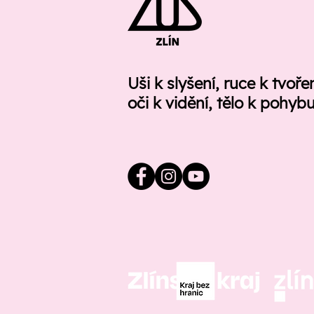
Uši k slyšení, ruce k tvoře
oči k vidění, tělo k pohyb