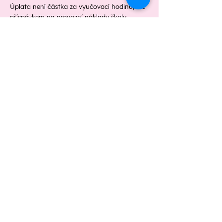
Úplata není částka za vyučovací hodinu, ale
příspěvkem na provozní náklady školy.
V kompetenci ředitelky školy je možnost
dohodnout jiný způsob úhrady úplaty -
splátkový kalendář – a to na základě
smlouvy Dohoda o jiném termínu úplaty.
Studium lze ukončit pouze k 3O. červnu
(výjimečně v odůvodněných případech k 31.
lednu), a to na základě písemné odhlášky.
Uši k slyšení, ruce k tvoření,
oči k vidění, tělo k pohybu
ÚŘEDNÍ DESKA
GDPR