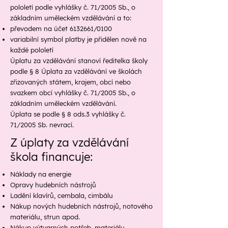
pololetí podle vyhlášky č. 71/2005 Sb., o
základním uměleckém vzdělávání a to:
převodem na účet
6132661
/0100
variabilní symbol platby je přidělen nově na
každé pololetí
Úplatu za vzdělávání stanoví ředitelka školy
podle § 8 Úplata za vzdělávání ve školách
zřizovaných státem, krajem, obcí nebo
svazkem obcí vyhlášky č. 71/2005 Sb., o
základním uměleckém vzdělávání.
Úplata se podle § 8 ods.3 vyhlášky č.
71/2005 Sb. nevrací.
Z úplaty za vzdělávání
škola financuje:
Náklady na energie
Opravy hudebních nástrojů
Ladění klavírů, cembala, cimbálu
Nákup nových hudebních nástrojů, notového
materiálu, strun apod.
Nákup výtvarných potřeb, materiálu,