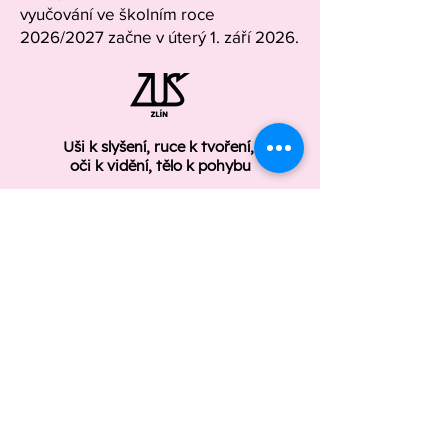
vyučování ve školním roce
2026/2027 začne v úterý 1. září 2026.
Uši k slyšení, ruce k tvoření,
oči k vidění, tělo k pohybu
ÚŘEDNÍ DESKA
GDPR
Základní umělecká škola Zlín
Štefánikova 2987/91
Zlín 760 01
Telefon: +420 577 210 008
zus.zlin@zus.zlin.cz