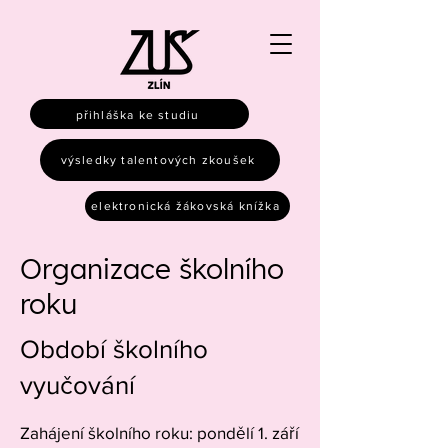
přihláška ke studiu
výsledky talentových zkoušek
elektronická žákovská knížka
Organizace školního
roku
Období školního
vyučování
Zahájení školního roku: pondělí 1. září