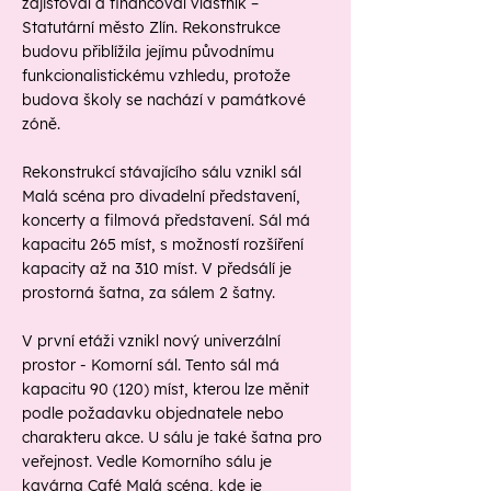
zajišťoval a financoval vlastník –
Statutární město Zlín. Rekonstrukce
budovu přiblížila jejímu původnímu
funkcionalistickému vzhledu, protože
budova školy se nachází v památkové
zóně.
Rekonstrukcí stávajícího sálu vznikl sál
Malá scéna pro divadelní představení,
koncerty a filmová představení. Sál má
kapacitu 265 míst, s možností rozšíření
kapacity až na 310 míst. V předsálí je
prostorná šatna, za sálem 2 šatny.
V první etáži vznikl nový univerzální
prostor - Komorní sál. Tento sál má
kapacitu 90 (120) míst, kterou lze měnit
podle požadavku objednatele nebo
charakteru akce. U sálu je také šatna pro
veřejnost. Vedle Komorního sálu je
kavárna Café Malá scéna, kde je