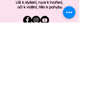
Uši k slyšení, ruce k tvoření,
oči k vidění, tělo k pohybu
ÚŘEDNÍ DESKA
GDPR
Základní umělecká škola Zlín
Štefánikova 2987/91
Zlín 760 01
Telefon: +420 577 210 008
zus.zlin@zus.zlin.cz