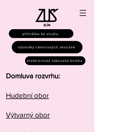
přihláška ke studiu
výsledky talentových zkoušek
elektronická žákovská knížka
Domluva rozvrhu:
Hudební obor
Výtvarný obor