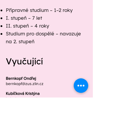
Přípravné studium – 1–2 roky
I. stupeň – 7 let
II. stupeň – 4 roky
Studium pro dospělé – navazuje
na 2. stupeň
Vyučující
Bernkopf Ondřej
bernkopf@zus.zlin.cz
Kubíčková Kristýna
kubickova@zus.zlin.cz
Zítová Anna
zitova@zus.zlin.cz