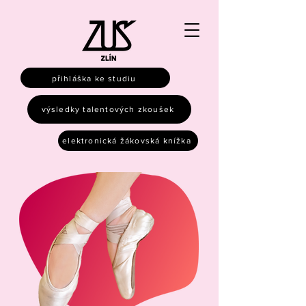
přihláška ke studiu
výsledky talentových zkoušek
elektronická žákovská knížka