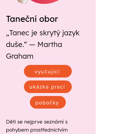
Taneční obor
„Tanec je skrytý jazyk
duše.“ — Martha
Graham
vyučující
ukázka prací
pobočky
Děti se nejprve seznámí s
pohybem prostřednictvím