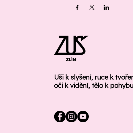
Uši k slyšení, ruce k tvoře
oči k vidění, tělo k pohyb