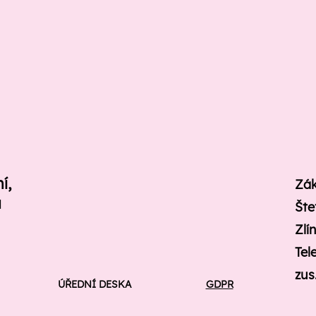
ní,
Zák
u
Šte
Zlí
Tel
zus
ÚŘEDNÍ DESKA
GDPR