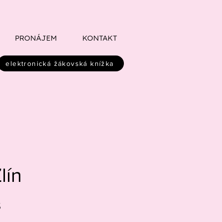
PRONÁJEM
KONTAKT
elektronická žákovská knížka
lín
Š