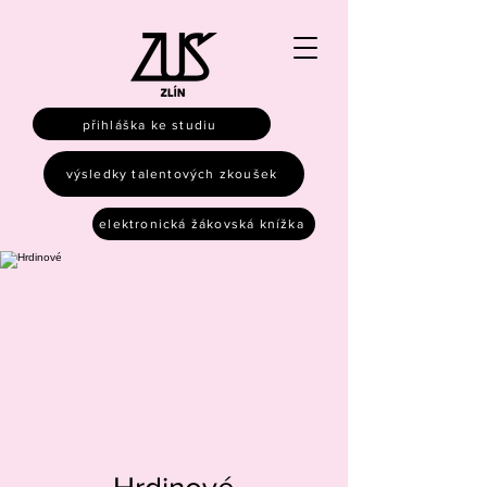
přihláška ke studiu
výsledky talentových zkoušek
elektronická žákovská knížka