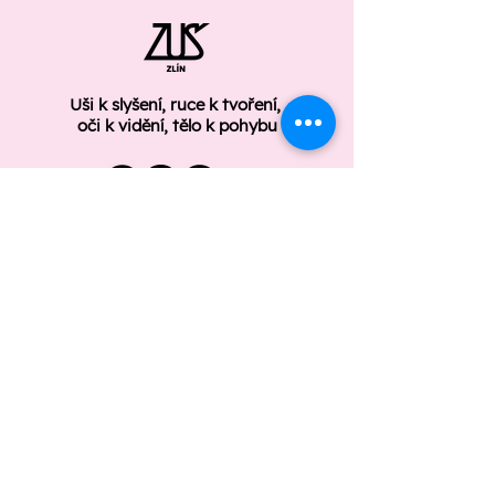
Uši k slyšení, ruce k tvoření,
oči k vidění, tělo k pohybu
ÚŘEDNÍ DESKA
GDPR
Základní umělecká škola Zlín
Štefánikova 2987/91
Zlín 760 01
Telefon: +420 577 210 008
zus.zlin@zus.zlin.cz