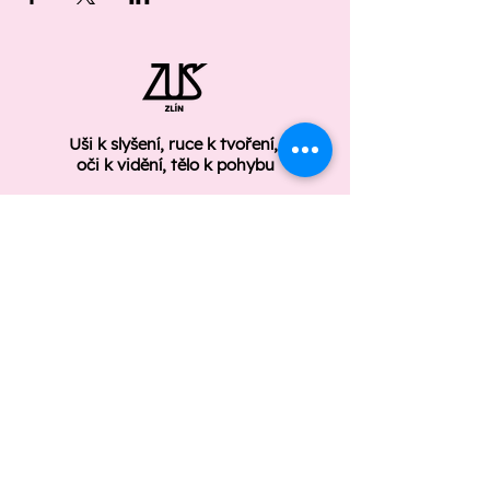
Uši k slyšení, ruce k tvoření,
oči k vidění, tělo k pohybu
ÚŘEDNÍ DESKA
GDPR
Základní umělecká škola Zlín
Štefánikova 2987/91
Zlín 760 01
Telefon: +420 577 210 008
zus.zlin@zus.zlin.cz