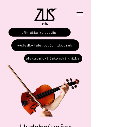
přihláška ke studiu
výsledky talentových zkoušek
elektronická žákovská knížka