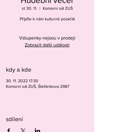
Hudební večer
st 30. 11.
  |  
Komorní sál ZUŠ
Přijďte k nám kulturně pookřát
Vstupenky nejsou v prodeji
Zobrazit další události
kdy a kde
30. 11. 2022 17:30
Komorní sál ZUŠ, Štefánikova 2987
sdílení