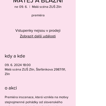
MATĚJ A BLÁZNI
ne 09. 6.
  |  
Malá scéna ZUŠ Zlín
premiéra
Vstupenky nejsou v prodeji
Zobrazit další události
kdy a kde
09. 6. 2024 18:00
Malá scéna ZUŠ Zlín, Štefánikova 2987/91,
Zlín
o akci
Premiéra inscenace, která vznikla na motivy 
stejnojmenné pohádky od slovenského 