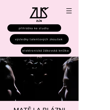
přihláška ke studiu
výsledky talentových zkoušek
elektronická žákovská knížka