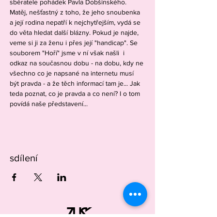
sběratele pohádek Pavla Dobšinského. 
Matěj, nešťastný z toho, že jeho snoubenka 
a její rodina nepatří k nejchytřejším, vydá se 
do věta hledat další blázny. Pokud je najde, 
veme si ji za ženu i přes její "handicap". Se 
souborem "Hoří" jsme v ní však našli  i 
odkaz na současnou dobu - na dobu, kdy ne 
všechno co je napsané na internetu musí 
být pravda - a že těch informací tam je... Jak 
teda poznat, co je pravda a co není? I o tom 
povídá naše představení... 
sdílení