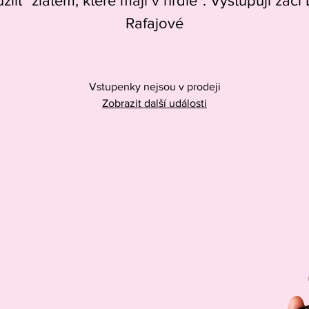
zlit "zlatem, které mají v hrdle". Vystupují žáci
Rafajové
Vstupenky nejsou v prodeji
Zobrazit další události