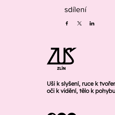
sdílení
Uši k slyšení, ruce k tvoře
oči k vidění, tělo k pohyb