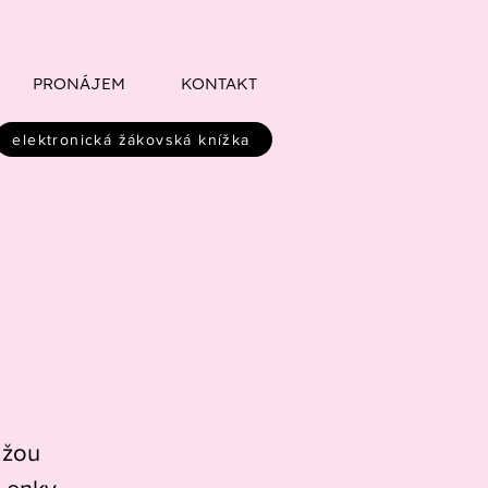
PRONÁJEM
KONTAKT
elektronická žákovská knížka
ážou