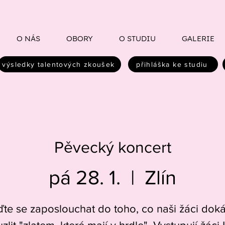
O NÁS
OBORY
O STUDIU
GALERIE
výsledky talentových zkoušek
přihláška ke studiu
Pěvecký koncert
pá 28. 1.
  |  
Zlín
jďte se zaposlouchat do toho, co naši žáci dok