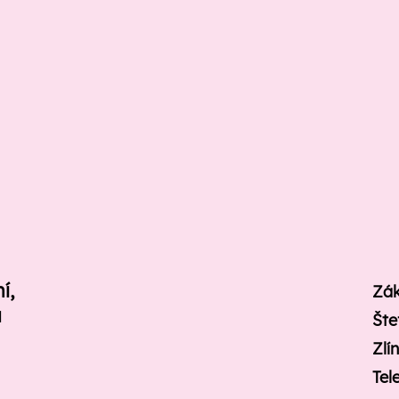
ní,
Zák
u
Šte
Zlí
Tel