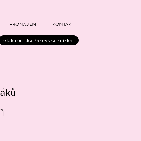
PRONÁJEM
KONTAKT
elektronická žákovská knížka
žáků
n