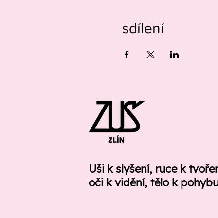
sdílení
Uši k slyšení, ruce k tvoře
oči k vidění, tělo k pohyb