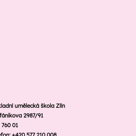
ladní umělecká škola Zlín
fánikova 2987/91
n 760 01
efon: +420 577 210 008