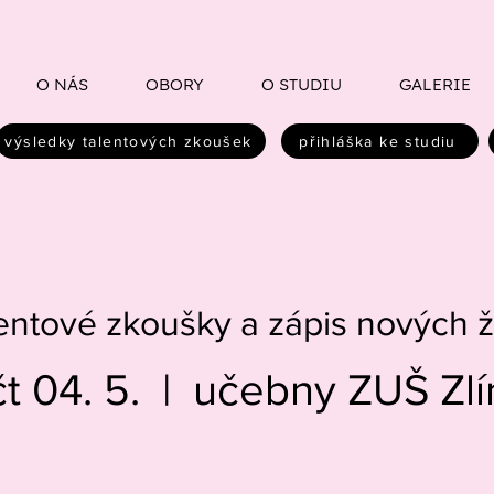
O NÁS
OBORY
O STUDIU
GALERIE
výsledky talentových zkoušek
přihláška ke studiu
entové zkoušky a zápis nových 
čt 04. 5.
  |  
učebny ZUŠ Zlí