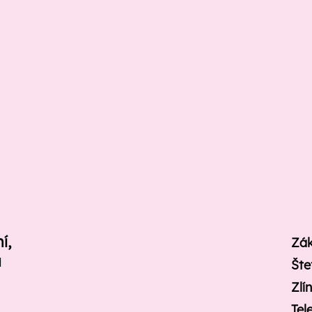
ní,
Zák
u
Šte
Zlí
Tel