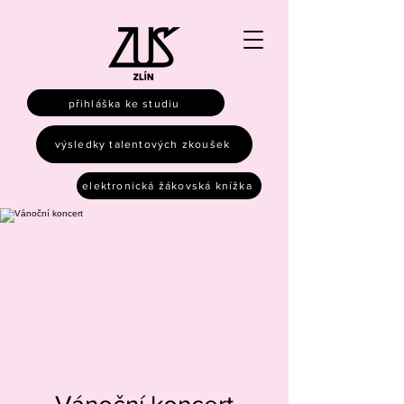
přihláška ke studiu
výsledky talentových zkoušek
elektronická žákovská knížka