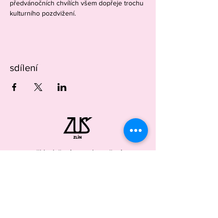
předvánočních chvílích všem dopřeje trochu 
kulturního pozdvižení. 
sdílení
Uši k slyšení, ruce k tvoření,
oči k vidění, tělo k pohybu
ÚŘEDNÍ DESKA