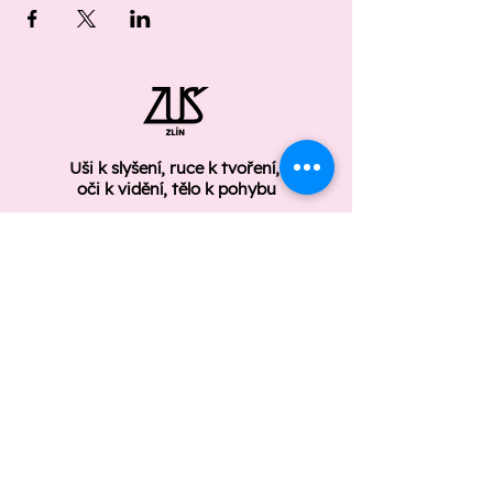
Uši k slyšení, ruce k tvoření,
oči k vidění, tělo k pohybu
ÚŘEDNÍ DESKA
GDPR
Základní umělecká škola Zlín
Štefánikova 2987/91
Zlín 760 01
Telefon: +420 577 210 008
zus.zlin@zus.zlin.cz