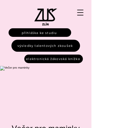
přihláška ke studiu
výsledky talentových zkoušek
elektronická žákovská knížka