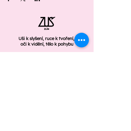
Uši k slyšení, ruce k tvoření,
oči k vidění, tělo k pohybu
ÚŘEDNÍ DESKA
GDPR
Základní umělecká škola Zlín
Štefánikova 2987/91
Zlín 760 01
Telefon: +420 577 210 008
zus.zlin@zus.zlin.cz