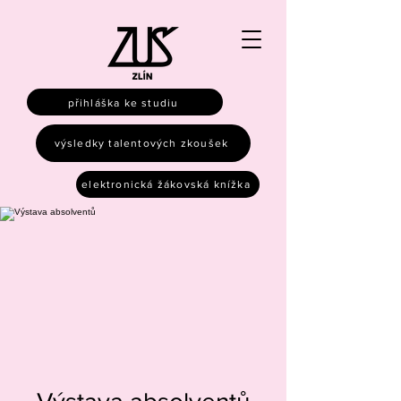
přihláška ke studiu
výsledky talentových zkoušek
elektronická žákovská knížka