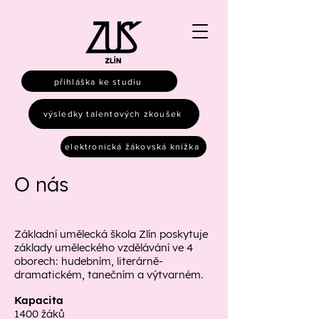
přihláška ke studiu
výsledky talentových zkoušek
elektronická žákovská knížka
O
nás
Základní umělecká škola Zlín
poskytuje
základy uměleckého vzdělávání ve 4
oborech: hudebním, literárně-
dramatickém, tanečním a výtvarném.
Kapacita
1400 žáků