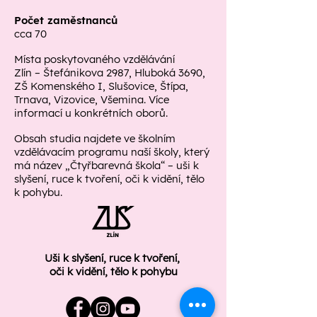
Počet zaměstnanců
cca 70
Místa poskytovaného vzdělávání
Zlín – Štefánikova 2987, Hluboká 3690,
ZŠ Komenského I, Slušovice, Štípa,
Trnava, Vizovice, Všemina. Více
informací u konkrétních oborů.
Obsah studia najdete ve školním
vzdělávacím programu naší školy, který
má název „Čtyřbarevná škola“ – uši k
slyšení, ruce k tvoření, oči k vidění, tělo
k pohybu.
Uši k slyšení, ruce k tvoření,
oči k vidění, tělo k pohybu