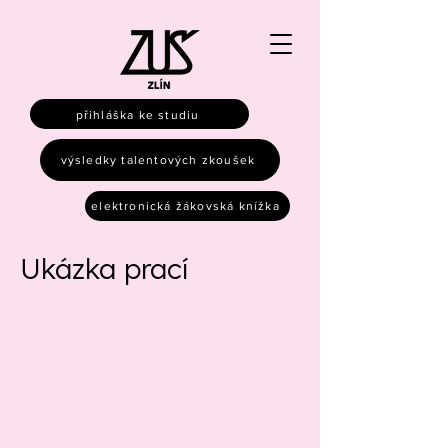
přihláška ke studiu
výsledky talentových zkoušek
elektronická žákovská knížka
Ukázka prací