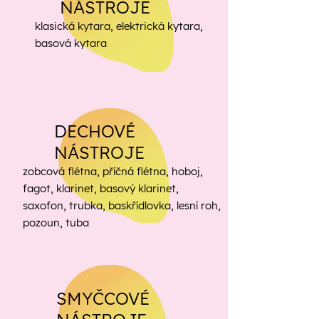
NÁSTROJE
klasická kytara, elektrická kytara,
basová kytara
DECHOVÉ
NÁSTROJE
zobcová flétna, příčná flétna, hoboj,
fagot, klarinet, basový klarinet,
saxofon, trubka, baskřídlovka, lesní roh,
pozoun, tuba
SMYČCOVÉ