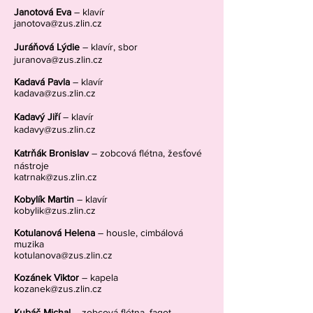
Janotová Eva
– klavír
janotova@zus.zlin.cz
Juráňová Lýdie
– klavír, sbor
juranova@zus.zlin.cz
Kadavá Pavla
– klavír
kadava@zus.zlin.cz
Kadavý Jiří
– klavír
kadavy@zus.zlin.cz
Katrňák Bronislav
– zobcová flétna, žesťové
nástroje
katrnak@zus.zlin.cz
Kobylík Martin
– klavír
kobylik@zus.zlin.cz
Kotulanová Helena
– housle, cimbálová
muzika
kotulanova@zus.zlin.cz
Kozánek Viktor
– kapela
kozanek@zus.zlin.cz
Kubáč Michal
– zobcová flétna, fagot