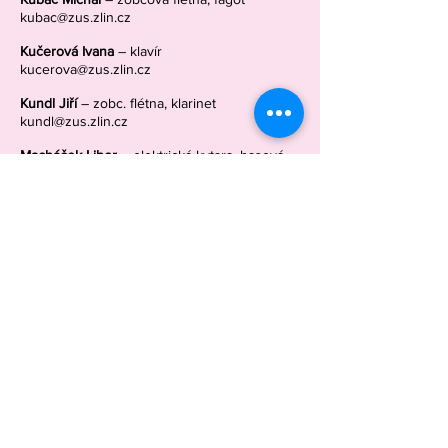
kubac@zus.zlin.cz
Kučerová Ivana
– klavír
kucerova@zus.zlin.cz
Kundl Jiří
– zobc. flétna, klarinet
kundl@zus.zlin.cz
Macháček Libor
– elektrická kytara, basová
kytara, housle, rocková kapela
machacek@zus.zlin.cz
Macková Sára
– klavír
mackova@zus.zlin.cz
Maršálková Klára
– zobcová flétna, příčná
flétna
marsalkova@zus.zlin.cz
Martinovská Petra
– kytara klasická, kapela
martinovska@zus.zlin.cz
Mitášová Veronika
– klavír
mitasova@zus.zlin.cz
Mrkvicová Tereza
– housle, soubor