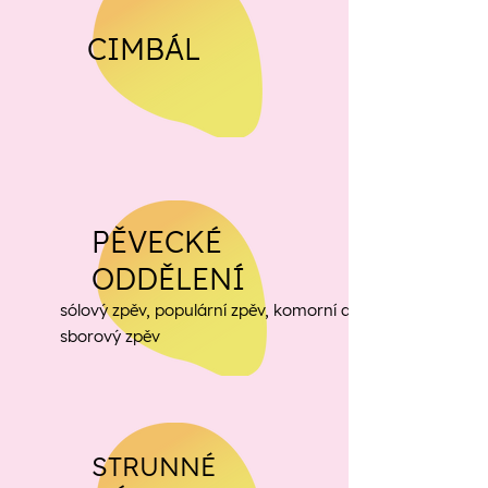
CIMBÁL
PĚVECKÉ
ODDĚLENÍ
sólový zpěv, populární zpěv, komorní a
sborový zpěv
STRUNNÉ