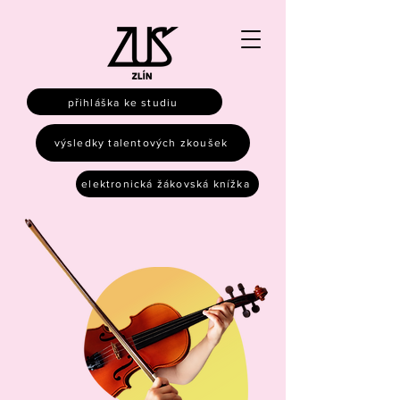
přihláška ke studiu
výsledky talentových zkoušek
elektronická žákovská knížka