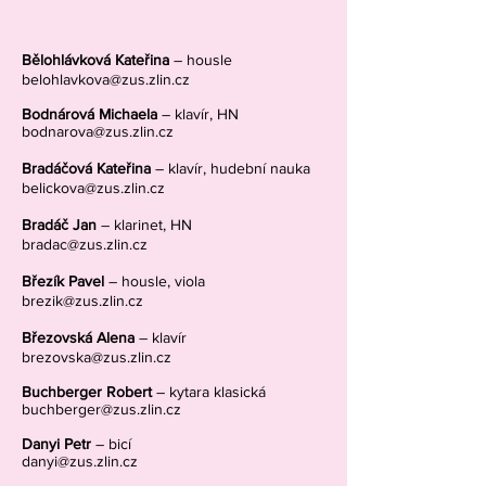
Bělohlávková Kateřina
– housle
belohlavkova@zus.zlin.cz
Bodnárová Michaela
– klavír, HN
bodnarova@zus.zlin.cz
Bradáčová Kateřina
– klavír, hudební nauka
belickova@zus.zlin.cz
Bradáč Jan
– klarinet, HN
bradac@zus.zlin.cz
Březík Pavel
– housle, viola
brezik@zus.zlin.cz
Březovská Alena
– klavír
brezovska@zus.zlin.cz
Buchberger Robert
– kytara klasická
buchberger@zus.zlin.cz
Danyi Petr
– bicí
danyi@zus.zlin.cz