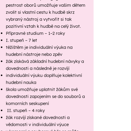
pestrost oborů umožňuje vašim dětem
zvolit si vlastní cestu k hudbě skrz
vybraný nástroj a vytvořit si tak
pozitivní vztah k hudbě na celý život.
Přípravné studium – 1–2 roky
I. stupeň – 7 let
těžištěm je individuální výuka na
hudební nástroje nebo zpěv
žák získává základní hudební návyky a
dovednosti a následně je rozvíjí
individuální výuku doplňuje kolektivní
hudební nauka
škola umožňuje uplatnit žákům své
dovednosti zapojením se do souborů a
komorních seskupení
II. stupeň – 4 roky
žák rozvíjí získané dovednosti a
vědomosti v individuální výuce