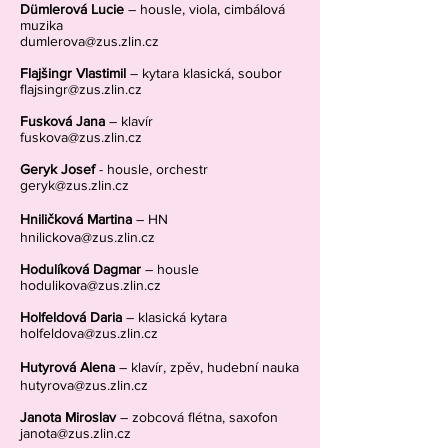
Dümlerová Lucie
– housle, viola, cimbálová
muzika
dumlerova@zus.zlin.cz
Flajšingr Vlastimil
– kytara klasická, soubor
flajsingr@zus.zlin.cz
Fusková Jana
– klavír
fuskova@zus.zlin.cz
Geryk Josef
- housle, orchestr
geryk@zus.zlin.cz
Hniličková Martina
– HN
hnilickova@zus.zlin.cz
Hodulíková Dagmar
– housle
hodulikova@zus.zlin.c
z
Holfeldová Daria
– klasická kytara
holfeldova@zus.zlin.cz
Hutyrová Alena
– klavír, zpěv, hudební nauka
hutyrova@zus.zlin.cz
Janota Miroslav
– zobcová flétna, saxofon
janota@zus.zlin.cz