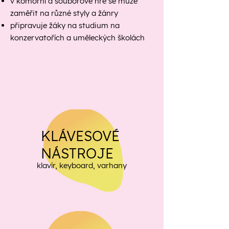
v komorní a souborové hře se může
zaměřit na různé styly a žánry
připravuje žáky na studium na
konzervatořích a uměleckých školách
KLÁVESOVÉ
NÁSTROJE
klavír, keyboard, varhany